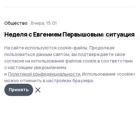
Общество
Вчера, 15:01
Неделя с Евгением Первышовым: ситуация
на топливном рынке, чистота в городе и
На сайте используются cookie-файлы.
Продолжая
приоритеты образования
пользоваться данным сайтом, вы подтверждаете свое
Губернатор держит на контроле ситуацию с бензином,
согласие на использование файлов cookie в соответствии
требует навести порядок с мусором в Тамбове.
с настоящим уведомлением
и
Политикой конфиденциальности.
Использование «cookie»
можно отменить в настройках браузера.
Принять