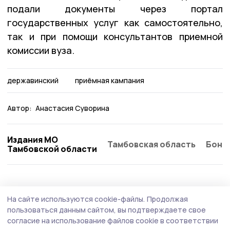
подали документы через портал
государственных услуг как самостоятельно,
так и при помощи консультантов приемной
комиссии вуза.
державинский
приёмная кампания
Автор:
Анастасия Суворина
Издания МО
Тамбовская область
Бонд
Тамбовской области
Образование
5 августа , 16:41
На сайте используются cookie-файлы.
Продолжая
В Комсомольской школе параллельно с
пользоваться данным сайтом, вы подтверждаете свое
ремонтом начали собирать мебель
согласие на использование файлов cookie в соответствии