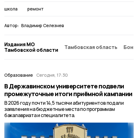
школа
ремонт
Автор:
Владимир Селезнев
Издания МО
Тамбовская область
Бонд
Тамбовской области
Образование
Сегодня, 17:30
В Державинском университете подвели
промежуточные итоги приёмной кампании
В 2026 году почти 14,5 тысячи абитуриентов подали
заявления на бюджетные места по программам
бакалавриата и специалитета.