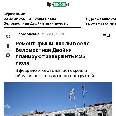
Образование
Ремонт крыши школы в селе
В Державинском
Беломестная Двойня планируют
промежуточные
завершить к 25 июля
кампании
Образование
21 мая , 15:06
Ремонт крыши школы в селе
Беломестная Двойня
планируют завершить к 25
июля
В феврале этого года часть кровли
обрушилась из-за износа конструкций.