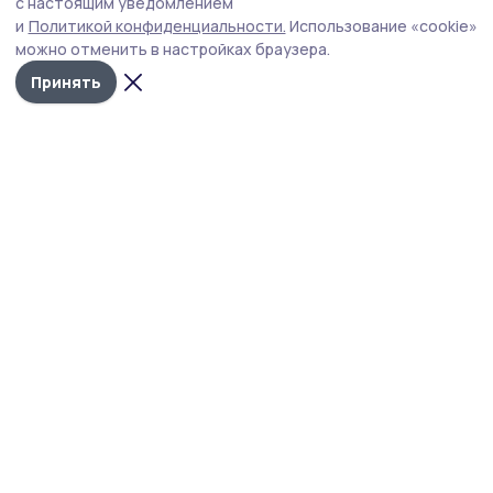
с настоящим уведомлением
Обновлённое учреждение в поселке совхоза
и
Политикой конфиденциальности.
Использование «cookie»
«Комсомолец» рассчитывают открыть к началу
можно отменить в настройках браузера.
учебного года.
Принять
Фото: Валентина Сергованцева
Помещения Комсомольской школы в поселке
совхоза «Комсомолец» Тамбовского округа