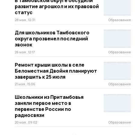
В Тамбовском округе обсудили
развитие агрошкол и их правовой
статус
28 мая , 12:31
Образование
Для школьников Тамбовского
округа прозвенел последний
звонок
26 мая , 12:17
Образование
Ремонт крыши школы в селе
Беломестная Двойня планируют
завершить к 25 июля
21 мая , 15:06
Образование
Школьники из Притамбовья
заняли первое место в
первенстве России по
радиосвязи
20 мая , 09:02
Образование