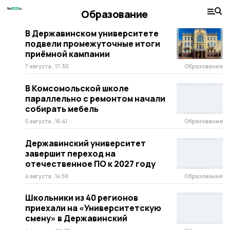
Образование
В Державинском университете
подвели промежуточные итоги
приёмной кампании
7 августа , 17:30
Образование
В Комсомольской школе
параллельно с ремонтом начали
собирать мебель
5 августа , 16:41
Образование
Державинский университет
завершит переход на
отечественное ПО к 2027 году
4 августа , 14:59
Образование
Школьники из 40 регионов
приехали на «Университетскую
смену» в Державинский