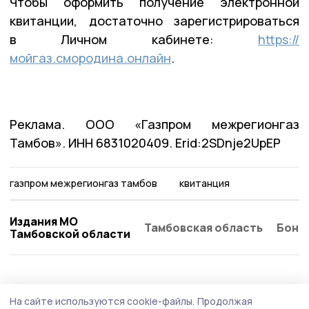
Чтобы оформить получение электронной
квитанции, достаточно зарегистрироваться
в Личном кабинете:
https://
мойгаз.смородина.онлайн
.
Реклама. ООО «Газпром межрегионгаз
Тамбов». ИНН 6831020409. Erid:2SDnje2UpEP
газпром межрегионгаз тамбов
квитанция
Издания МО
Тамбовская область
Бонд
Тамбовской области
ЖКХ
6 июля , 18:03
На сайте используются cookie-файлы.
Продолжая