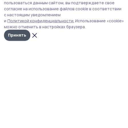
За выходные в Притамбовье устранили
пользоваться данным сайтом, вы подтверждаете свое
более 20 аварийных ситуаций из-за
согласие на использование файлов cookie в соответствии
с настоящим уведомлением
непогоды
и
Политикой конфиденциальности.
Использование «cookie»
Восстановительные работы проводились на сетях
можно отменить в настройках браузера.
электро- и водоснабжения, а также на объектах
Принять
водоотведения.
Фото: администрация Тамбовского округа