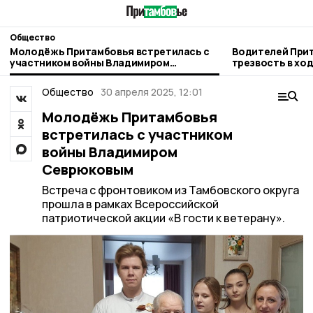
Общество
Молодёжь Притамбовья встретилась с
Водителей Прит
участником войны Владимиром
трезвость в хо
Севрюковым
рейда
Общество
30 апреля 2025, 12:01
Молодёжь Притамбовья
встретилась с участником
войны Владимиром
Севрюковым
Встреча с фронтовиком из Тамбовского округа
прошла в рамках Всероссийской
патриотической акции «В гости к ветерану».