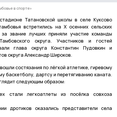
мбовье в спорте»
 стадионе Татановской школы в селе Куксово
тамбовья встретились на X осенних сельских
е за звание лучших приняли участие команды
Тамбовского округа. Участников и гостей
овали глава округа Константин Пудовкин и
ов округа Александр Широков.
вошли состязания по лёгкой атлетике, гиревому
му баскетболу, дартсу и перетягиванию каната.
ыглядит следующим образом:
ех стали легкоатлеты из посёлка совхоза
ии дротиков оказались представители села