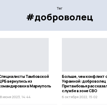
Тег
#доброволец
Специалисты Тамбовской
Больше, чем конфликт 
ЦРБ вернулись из
Украиной: доброволец 
командировки в Мариуполь
Притамбовья рассказал
службе в зоне СВО
18 июня 2023, 14:44
6 октября 2022, 15:02