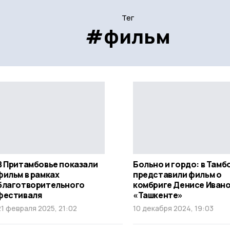
Тег
#фильм
В Притамбовье показали
Больно и гордо: в Тамб
фильм в рамках
представили фильм о
благотворительного
комбриге Денисе Иван
фестиваля
«Ташкенте»
21 февраля 2025, 21:02
10 декабря 2024, 19:03