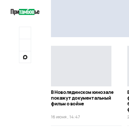
В Новолядинском кинозале
покажут документальный
фильм о войне
16 июня , 14:47