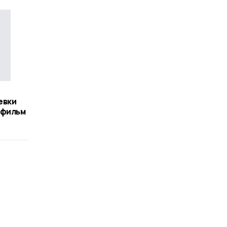
евки
 фильм