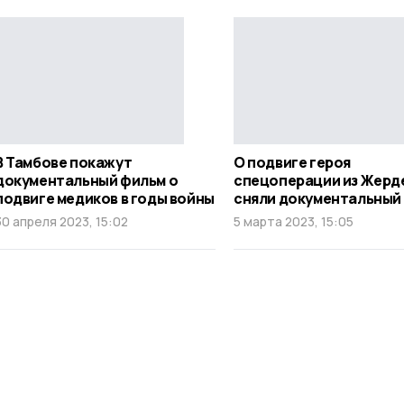
В Тамбове покажут
О подвиге героя
документальный фильм о
спецоперации из Жерд
подвиге медиков в годы войны
сняли документальный
30 апреля 2023, 15:02
5 марта 2023, 15:05