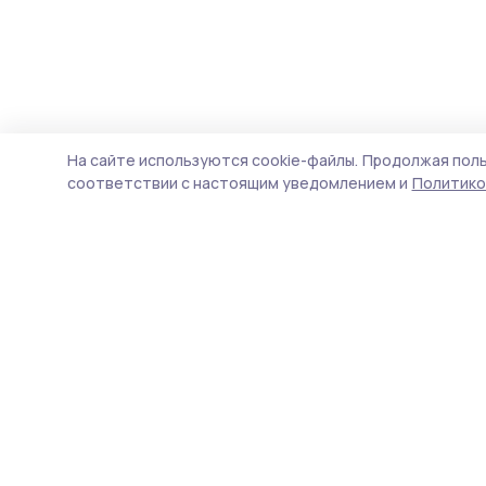
На сайте используются cookie-файлы.
Продолжая поль
соответствии с настоящим уведомлением и
Политико
Притамбовье
Новости
Истории
Карточки
Фотогалереи
Тесты
Проекты
Новости компаний