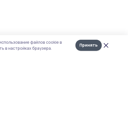
использование файлов cookie в
Принять
ь в настройках браузера.
тика конфиденциальности
т содержит сервисы, использующие
kies. Продолжая пользоваться данным
том, вы подтверждаете свое согласие на
льзование файлов cookie в соответствии с
тоящим уведомлением и Политикой
иденциальности. Использование «cookie»
о отменить в настройках браузера.
 материалы сайта защищены законом об
рских правах. При полном или частичном
ировании материалов наличие активной
рссылки на источник https://pritambovie.ru и
ание автора обязательно.