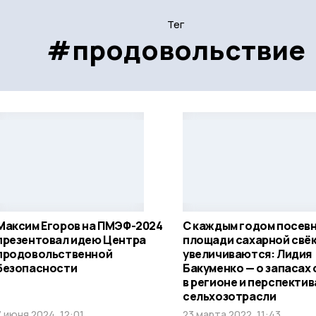
Тег
#продовольствие
Максим Егоров на ПМЭФ-2024
С каждым годом посев
презентовал идею Центра
площади сахарной свё
продовольственной
увеличиваются: Лидия
безопасности
Бакуменко — о запасах
в регионе и перспектив
сельхозотрасли
7 июня 2024, 12:01
23 марта 2022, 11:43