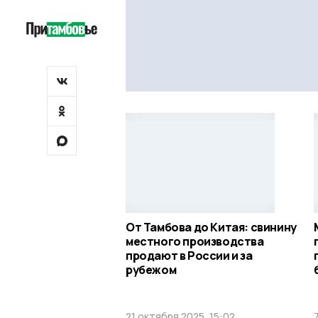
От Тамбова до Китая: свинину
местного производства
продают в России и за
рубежом
21 октября 2025, 15:02