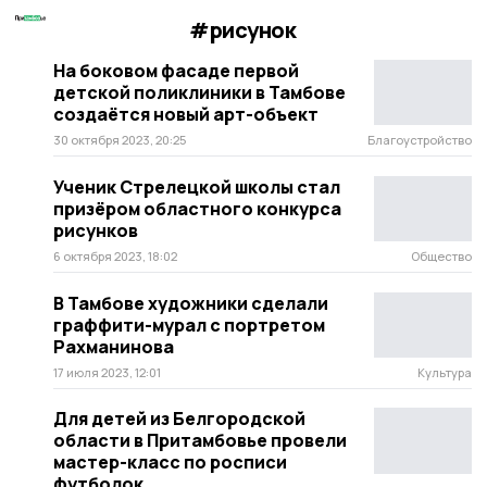
#рисунок
На боковом фасаде первой
детской поликлиники в Тамбове
создаётся новый арт-объект
30 октября 2023, 20:25
Благоустройство
Ученик Стрелецкой школы стал
призёром областного конкурса
рисунков
6 октября 2023, 18:02
Общество
В Тамбове художники сделали
граффити-мурал с портретом
Рахманинова
17 июля 2023, 12:01
Культура
Для детей из Белгородской
области в Притамбовье провели
мастер-класс по росписи
футболок