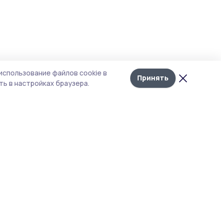
использование файлов cookie в
Принять
ь в настройках браузера.
тика конфиденциальности
т содержит сервисы, использующие
kies. Продолжая пользоваться данным
том, вы подтверждаете свое согласие на
льзование файлов cookie в соответствии с
тоящим уведомлением и Политикой
иденциальности. Использование «cookie»
о отменить в настройках браузера.
 материалы сайта защищены законом об
рских правах. При полном или частичном
ировании материалов наличие активной
рссылки на источник https://pritambovie.ru и
ание автора обязательно.