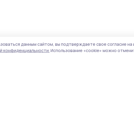
зоваться данным сайтом, вы подтверждаете свое согласие на 
й конфиденциальности.
Использование «cookie» можно отменит
Учредитель и издатель:
ООО «Издательский
Поли
дом «Тамбов»
Сай
Адрес редакции:
392000, Тамбовская обл.,
coo
г. Тамбов, ш. Моршанское, д. 14 а
сай
испо
Номер телефона редакции:
8 (4752) 53-22-79
нас
(доб. 8)
конф
можн
Электронная почта редакции:
pritambovie@mail.ru
Все
авто
Главный редактор:
Федорова Т.В.
цит
гипе
Сетевое издание «Притамбовье»,
указ