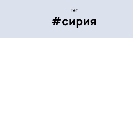
Тег
#сирия