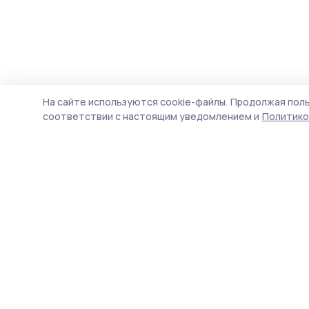
На сайте используются cookie-файлы.
Продолжая поль
соответствии с настоящим уведомлением и
Политико
Притамбовье
Новости
Истории
Карточки
Фотогалереи
Тесты
Проекты
Новости компаний