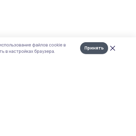
использование файлов cookie в
Принять
ь в настройках браузера.
тика конфиденциальности
т содержит сервисы, использующие
kies. Продолжая пользоваться данным
том, вы подтверждаете свое согласие на
льзование файлов cookie в соответствии с
тоящим уведомлением и Политикой
иденциальности. Использование «cookie»
о отменить в настройках браузера.
 материалы сайта защищены законом об
рских правах. При полном или частичном
ировании материалов наличие активной
рссылки на источник https://pritambovie.ru и
ание автора обязательно.