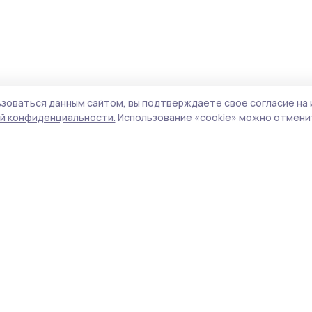
зоваться данным сайтом, вы подтверждаете свое согласие на 
й конфиденциальности.
Использование «cookie» можно отменит
Учредитель и издатель:
ООО «Издательский
Поли
дом «Тамбов»
Сай
Адрес редакции:
392000, Тамбовская обл.,
coo
г. Тамбов, ш. Моршанское, д. 14 а
сай
испо
Номер телефона редакции:
8 (4752) 53-22-79
нас
(доб. 8)
конф
можн
Электронная почта редакции:
pritambovie@mail.ru
Все
авто
Главный редактор:
Федорова Т.В.
цит
гипе
Сетевое издание «Притамбовье»,
указ