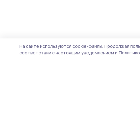
На сайте используются cookie-файлы.
Продолжая поль
соответствии с настоящим уведомлением и
Политико
Притамбовье
Новости
Истории
Карточки
Фотогалереи
Тесты
Проекты
Новости компаний