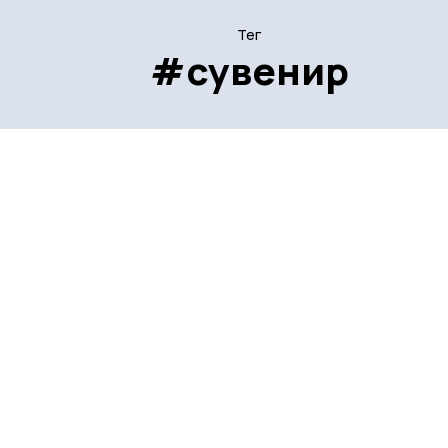
Тег
#сувенир