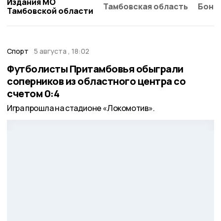
Издания МО
Тамбовская область
Бонд
Тамбовской области
Спорт
5 августа , 18:02
Футболисты Притамбовья обыграли
соперников из областного центра со
счетом 0:4
Игра прошла на стадионе «Локомотив».