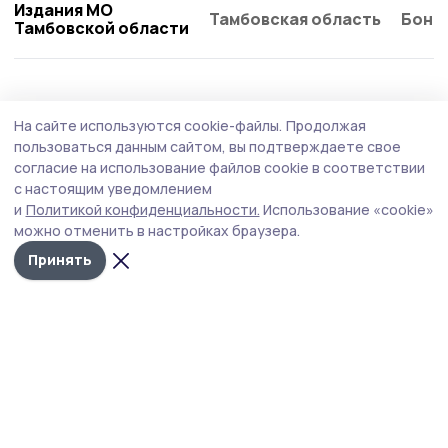
Издания МО
Тамбовская область
Бонд
Тамбовской области
Спорт
2 августа , 16:59
На сайте используются cookie-файлы.
Продолжая
На аэродроме «Горелое» отметили День
пользоваться данным сайтом, вы подтверждаете свое
ВДВ и День авиамоделиста
согласие на использование файлов cookie в соответствии
с настоящим уведомлением
В Притамбовье прыгали с парашютом, летали в
и
Политикой конфиденциальности.
Использование «cookie»
«мёртвой петле» и вручили подарок будущим
можно отменить в настройках браузера.
молодоженам.
Принять