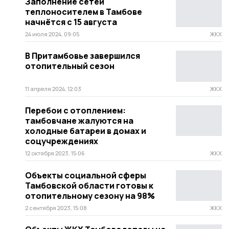
Заполнение сетей
теплоносителем в Тамбове
начнётся с 15 августа
24 июля 2024, 09:05
ЖКХ
В Притамбовье завершился
отопительный сезон
11 апреля 2024, 12:03
ЖКХ
Перебои с отоплением:
тамбовчане жалуются на
холодные батареи в домах и
соцучреждениях
12 октября 2023, 15:06
ЖКХ
Объекты социальной сферы
Тамбовской области готовы к
отопительному сезону на 98%
2 сентября 2023, 15:08
ЖКХ