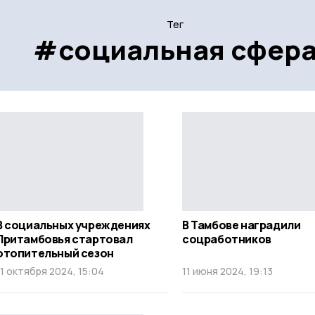
Тег
#социальная сфер
В социальных учреждениях
В Тамбове наградили
Притамбовья стартовал
соцработников
отопительный сезон
11 октября 2024, 15:04
11 июня 2024, 19:13