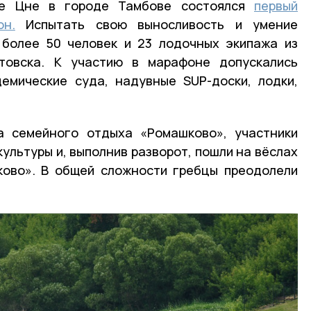
ке Цне в городе Тамбове состоялся
первый
он.
Испытать свою выносливость и умение
 более 50 человек и 23 лодочных экипажа из
товска. К участию в марафоне допускались
демические суда, надувные SUP-доски, лодки,
а семейного отдыха «Ромашково», участники
ультуры и, выполнив разворот, пошли на вёслах
ково». В общей сложности гребцы преодолели