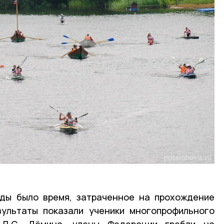
еды было время, затраченное на прохождение
зультаты показали ученики многопрофильного
 Л.С. Дёмина, члены Федерации гребли на