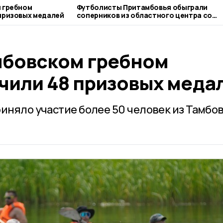
 гребном
Футболисты Притамбовья обыграли
призовых медалей
соперников из областного центра со
счетом 0:4
мбовском гребном
чили 48 призовых меда
иняло участие более 50 человек из Тамбов