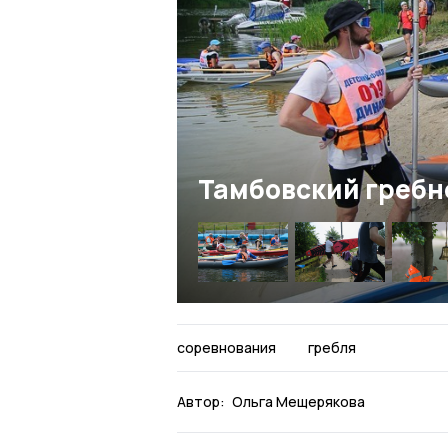
Тамбовский гребн
соревнования
гребля
Автор:
Ольга Мещерякова