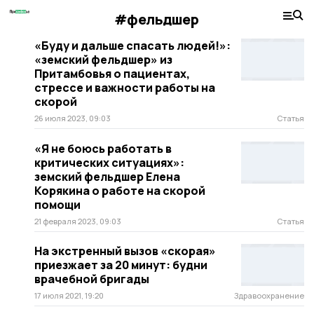
#фельдшер
«Буду и дальше спасать людей!»:
«земский фельдшер» из
Притамбовья о пациентах,
стрессе и важности работы на
скорой
26 июля 2023, 09:03
Статья
«Я не боюсь работать в
критических ситуациях»:
земский фельдшер Елена
Корякина о работе на скорой
помощи
21 февраля 2023, 09:03
Статья
На экстренный вызов «скорая»
приезжает за 20 минут: будни
врачебной бригады
17 июля 2021, 19:20
Здравоохранение