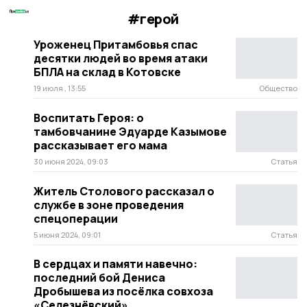
#герой
Уроженец Притамбовья спас
десятки людей во время атаки
БПЛА на склад в Котовске
19 июля , 13:55
Общество
Воспитать Героя: о
тамбовчанине Эдуарде Казымове
рассказывает его мама
30 июня 2024, 09:03
Статья
Житель Столового рассказал о
службе в зоне проведения
спецоперации
5 июня 2024, 09:01
Статья
В сердцах и памяти навечно:
последний бой Дениса
Дробышева из посёлка совхоза
«Селезнёвский»