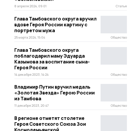
8 апреля 2024, 09:01
Статья
Глава Тамбовского округа вручил
вдове Героя России картину с
портретом мужа
25 марта 2024, 15:04
Общество
Глава Тамбовского округа
поблагодарил маму Эдуарда
Казымова за воспитание сына-
Героя России
14 декабря 2023, 14:24
Общество
Владимир Путин вручил медаль
«Золотая Звезда» Герою России
из Тамбова
11 декабря 2023, 20:47
Общество
В регионе отметят столетие
Героя Советского Союза Зои
Космодемьянской