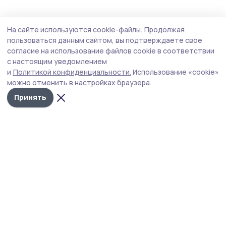
Общество
Вчера, 15:20
На сайте используются cookie-файлы.
Продолжая
В микрорайоне Слобода временно
пользоваться данным сайтом, вы подтверждаете свое
отключат воду для подготовки к ремонту
согласие на использование файлов cookie в соответствии
с настоящим уведомлением
водовода
и
Политикой конфиденциальности.
Использование «cookie»
Подачу воды прекратят 7 августа с 15:00.
можно отменить в настройках браузера.
Принять