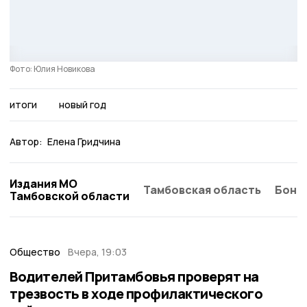
Фото: Юлия Новикова
итоги
новый год
Автор:
Елена Гридчина
Издания МО
Тамбовская область
Бонд
Тамбовской области
Общество
Вчера, 19:03
Водителей Притамбовья проверят на
трезвость в ходе профилактического