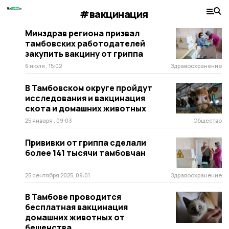
#вакцинация
Минздрав региона призвал
тамбовских работодателей
закупить вакцину от гриппа
6 июля , 15:02
Здравоохранение
В Тамбовском округе пройдут
исследования и вакцинация
скота и домашних животных
25 января , 09:03
Общество
Прививки от гриппа сделали
более 141 тысячи тамбовчан
25 сентября 2025, 09:01
Здравоохранение
В Тамбове проводится
бесплатная вакцинация
домашних животных от
бешенства