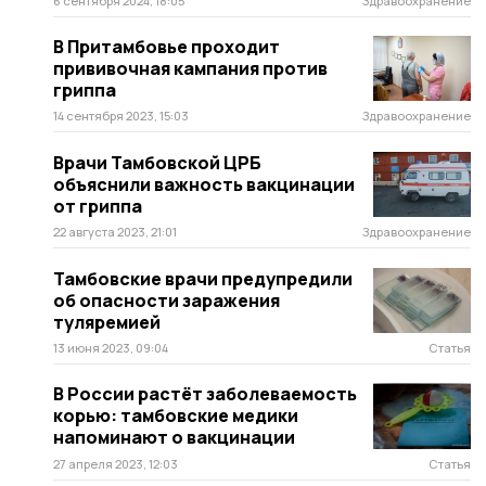
6 сентября 2024, 18:05
Здравоохранение
В Притамбовье проходит
прививочная кампания против
гриппа
14 сентября 2023, 15:03
Здравоохранение
Врачи Тамбовской ЦРБ
объяснили важность вакцинации
от гриппа
22 августа 2023, 21:01
Здравоохранение
Тамбовские врачи предупредили
об опасности заражения
туляремией
13 июня 2023, 09:04
Статья
В России растёт заболеваемость
корью: тамбовские медики
напоминают о вакцинации
27 апреля 2023, 12:03
Статья