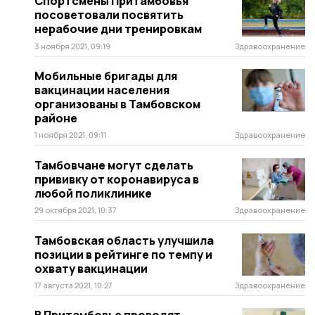
Спортсмены Притамбовья
посоветовали посвятить
нерабочие дни тренировкам
3 ноября 2021, 09:19
Здравоохранение
Мобильные бригады для
вакцинации населения
организованы в Тамбовском
районе
1 ноября 2021, 09:11
Здравоохранение
Тамбовчане могут сделать
прививку от коронавируса в
любой поликлинике
29 октября 2021, 10:37
Здравоохранение
Тамбовская область улучшила
позиции в рейтинге по темпу и
охвату вакцинации
17 августа 2021, 10:27
Здравоохранение